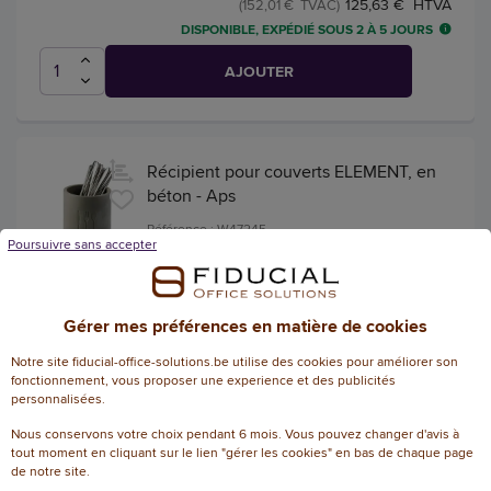
125,63 € HTVA
(152,01 € TVAC)
DISPONIBLE, EXPÉDIÉ SOUS 2 À 5 JOURS
AJOUTER
Récipient pour couverts ELEMENT, en
béton - Aps
Référence : W47245
Poursuivre sans accepter
Gérer mes préférences en matière de cookies
25,22 € HTVA
(30,52 € TVAC)
DISPONIBLE, EXPÉDIÉ SOUS 2 À 5 JOURS
Notre site fiducial-office-solutions.be utilise des cookies pour améliorer son
fonctionnement, vous proposer une experience et des publicités
AJOUTER
personnalisées.
Nous conservons votre choix pendant 6 mois. Vous pouvez changer d'avis à
tout moment en cliquant sur le lien "gérer les cookies" en bas de chaque page
de notre site.