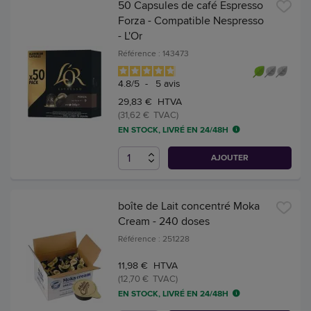
50 Capsules de café Espresso
Forza - Compatible Nespresso
- L'Or
Référence : 143473
4.8
/
5
-
5
avis
29,83 € HTVA
(31,62 € TVAC)
EN STOCK, LIVRÉ EN 24/48H
AJOUTER
boîte de Lait concentré Moka
Cream - 240 doses
Référence : 251228
11,98 € HTVA
(12,70 € TVAC)
EN STOCK, LIVRÉ EN 24/48H