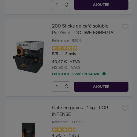
AJOUTER
200 Sticks de café soluble -
Pur Gold - DOUWE EGBERTS
Référence : 113016
5
/
5
-
3
avis
40,47 € HTVA
(42,90 € TVAC)
EN STOCK, LIVRÉ EN 24/48H
AJOUTER
Café en grains - 1 kg - L'OR
INTENSE
Référence : 132251
4.5
/
5
-
4
avis