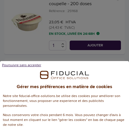
coupelle - 200 doses
Référence : 251168
23,05 € HTVA
(24,43 € TVAC)
EN STOCK, LIVRÉ EN 24/48H
AJOUTER
25 Sachets de thé aromatisé
Poursuivre sans accepter
fruits rouges - LIPTON
Référence : 251182
Gérer mes préférences en matière de cookies
3
/
5
-
1
avis
Notre site fiducial-office-solutions.be utilise des cookies pour améliorer son
5,31 € HTVA
fonctionnement, vous proposer une experience et des publicités
(5,63 € TVAC)
personnalisées.
EN STOCK, LIVRÉ EN 24/48H
Nous conservons votre choix pendant 6 mois. Vous pouvez changer d'avis à
tout moment en cliquant sur le lien "gérer les cookies" en bas de chaque page
AJOUTER
de notre site.