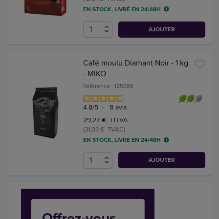
EN STOCK, LIVRÉ EN 24/48H
AJOUTER
Café moulu Diamant Noir - 1 kg
- MIKO
Référence : 125688
4.8
/
5
-
8
avis
29,27 € HTVA
(31,03 € TVAC)
EN STOCK, LIVRÉ EN 24/48H
AJOUTER