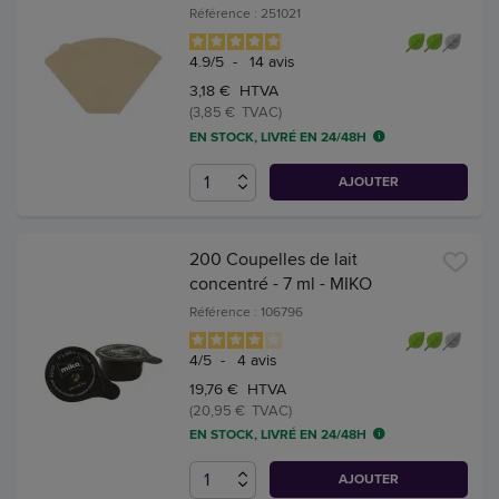
Référence : 251021
4.9
/
5
-
14
avis
3,18 € HTVA
(3,85 € TVAC)
EN STOCK, LIVRÉ EN 24/48H
AJOUTER
200 Coupelles de lait
concentré - 7 ml - MIKO
Référence : 106796
4
/
5
-
4
avis
19,76 € HTVA
(20,95 € TVAC)
EN STOCK, LIVRÉ EN 24/48H
AJOUTER