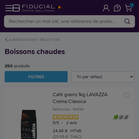
1
ALIMENTATION ET RÉCEPTION
Boissons chaudes
250
produits
FILTRES
Café grains 1kg LAVAZZA
Crema Classica
Référence : 144146
5
/
5
-
2
avis
24,48 € HTVA
(25,95 € TVAC)