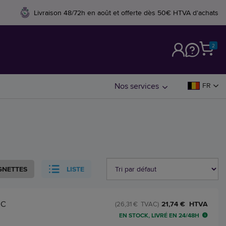
Livraison 48/72h en août et offerte dès 50€ HTVA d'achats
2
M
Nos services
FR
GNETTES
LISTE
0C
21,74 € HTVA
(26,31 € TVAC)
EN STOCK, LIVRÉ EN 24/48H