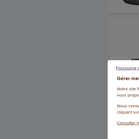
Poursuivre 
Gérer mes
Notre site 
vous propo
Nous conse
cliquant su
Consulter n