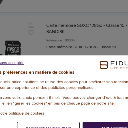
Carte mémoire SDXC 128Go - Classe 10 -
SANDISK
Référence : 110334
Carte mémoire SDXC 128Go - Classe 10
sans accepter
 préférences en matière de cookies
fiducial-office-solutions.be utilise des cookies pour améliorer son foncti
ser une experience et des publicités personnalisées.
rvons votre choix pendant 6 mois. Vous pouvez changer d'avis à tout 
Lecteur universel de cartes mémoires - 
r le lien "gérer les cookies" en bas de chaque page de notre site.
Référence : 133616
otre politique de cookies
Lecteur universel de cartes mémoire