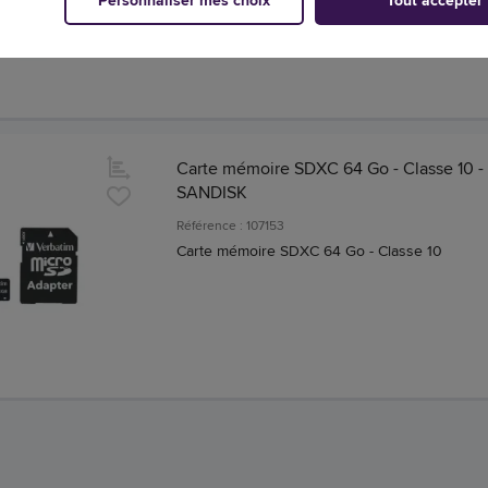
Personnaliser mes choix
Tout accepter
Carte mémoire SDXC 64 Go - Classe 10 -
SANDISK
Référence : 107153
Carte mémoire SDXC 64 Go - Classe 10