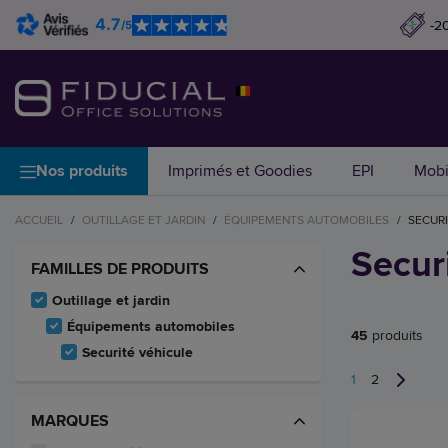
4.7
-2
/5
Nos produits
Imprimés et Goodies
EPI
Mobi
ACCUEIL
/
OUTILLAGE ET JARDIN
/
ÉQUIPEMENTS AUTOMOBILES
/
SECURI
Secur
FAMILLES DE PRODUITS
Outillage et jardin
Équipements automobiles
45
produits
Securité véhicule
1
2
MARQUES