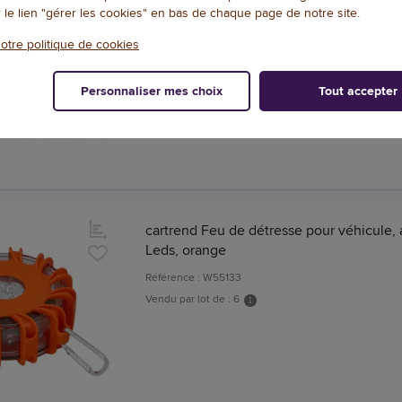
r le lien "gérer les cookies" en bas de chaque page de notre site.
Référence : W52327
otre politique de cookies
Personnaliser mes choix
Tout accepter
cartrend Feu de détresse pour véhicule, 
Leds, orange
Référence : W55133
Vendu par lot de : 6