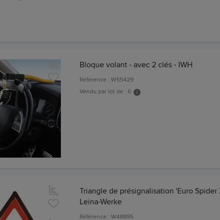
Bloque volant - avec 2 clés - IWH
Référence : W55429
Vendu par lot de : 6
Triangle de présignalisation 'Euro Spider 
Leina-Werke
Référence : W48895