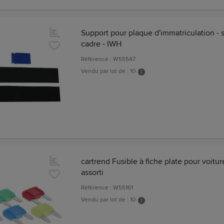
Support pour plaque d'immatriculation - 
cadre - IWH
Référence : W55547
Vendu par lot de : 10
cartrend Fusible à fiche plate pour voitur
assorti
Référence : W55161
Vendu par lot de : 10