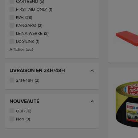
CARTREND
(5)
FIRST AID ONLY
(1)
IWH
(28)
KANGARO
(2)
LEINA-WERKE
(2)
LOGILINK
(1)
Afficher tout
LIVRAISON EN 24H/48H
24H/48H
(2)
NOUVEAUTÉ
Oui
(36)
Non
(9)