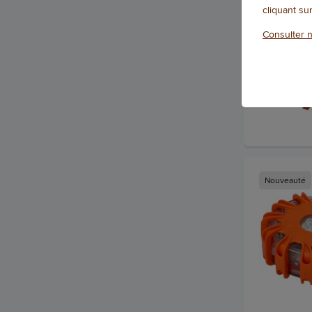
cliquant su
Consulter n
Nouveauté