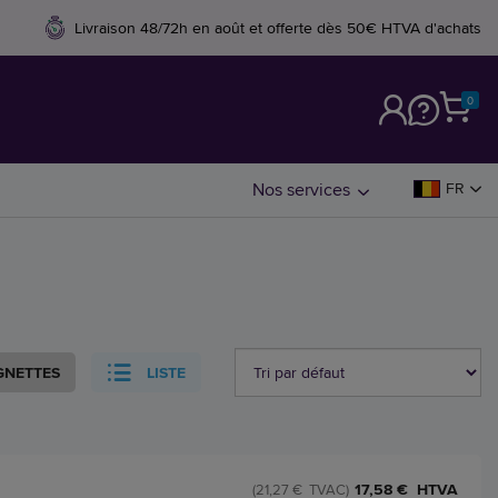
Livraison 48/72h en août et offerte dès 50€ HTVA d'achats
0
M
Nos services
FR
GNETTES
LISTE
17,58 € HTVA
(21,27 € TVAC)