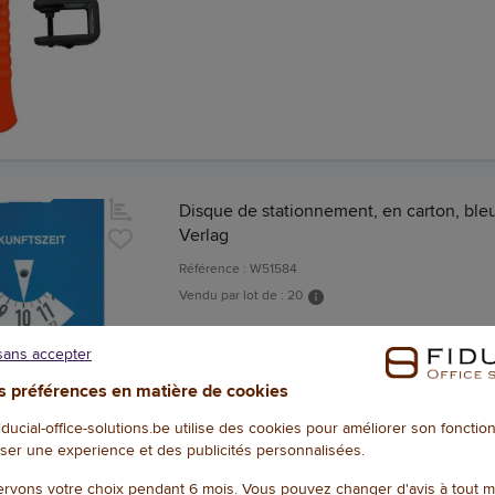
Disque de stationnement, en carton, ble
Verlag
Référence : W51584
Vendu par lot de : 20
sans accepter
 préférences en matière de cookies
fiducial-office-solutions.be utilise des cookies pour améliorer son foncti
ser une experience et des publicités personnalisées.
rvons votre choix pendant 6 mois. Vous pouvez changer d'avis à tout 
Gyrophare, orange, 12 V / 55 watts - Iwh