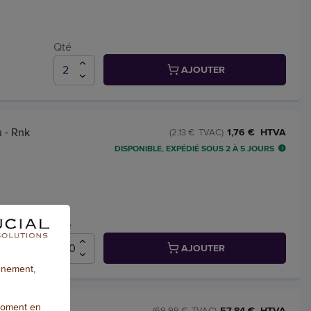
Qté
AJOUTER
u - Rnk
1,76 € HTVA
(2,13 € TVAC)
DISPONIBLE, EXPÉDIÉ SOUS 2 À 5 JOURS
Qté
AJOUTER
onnement,
moment en
57,84 € HTVA
(69,99 € TVAC)