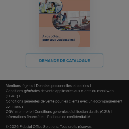
DEMANDE DE CATALOGUE
Mentions légales
Données personnelles et cookies
Conditions générales de vente applicables aux clients du canal web
(CGVC)
Conditions générales de vente pour les clients avec un accompagnement
commercial
CGV Imprimerie
Conditions générales d'utilisation du site (CGU)
Informations financières
Politique de confidentialité
© 2026 Fiducial Office Solutions. Tous droits réservés