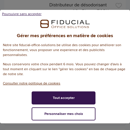
Distributeur de désodorisant
en continu A3 - Blanc - TORK
Poursuivre sans accepter
Référence : 148114
111,57 € HTVA
Gérer mes préférences en matière de cookies
(135,00 € TVAC)
EN STOCK, LIVRÉ EN 24/48H
Notre site fiducial-office-solutions.be utilise des cookies pour améliorer son
fonctionnement, vous proposer une experience et des publicités
AJOUTER
personnalisées.
Nous conservons votre choix pendant 6 mois. Vous pouvez changer d'avis à
tout moment en cliquant sur le lien "gérer les cookies" en bas de chaque page
Spray anti-gel pour vitre
de notre site.
Référence : 109366
Consulter notre politique de cookies
8,54 € HTVA
(10,33 € TVAC)
Tout accepter
DÉLAI 24 HEURES NON GARANTI
Personnaliser mes choix
AJOUTER