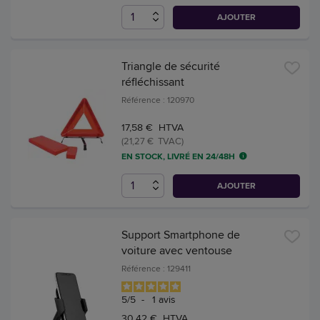
AJOUTER
Triangle de sécurité
réfléchissant
Référence : 120970
17,58 € HTVA
(21,27 € TVAC)
EN STOCK, LIVRÉ EN 24/48H
AJOUTER
Support Smartphone de
voiture avec ventouse
Référence : 129411
5
/
5
-
1
avis
30,42 € HTVA