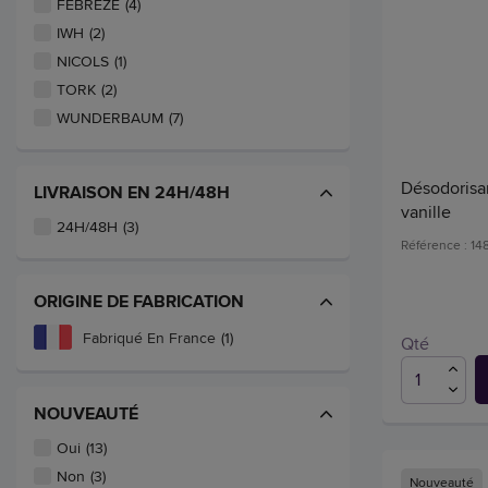
FEBREZE
(4)
IWH
(2)
NICOLS
(1)
TORK
(2)
WUNDERBAUM
(7)
Désodorisa
LIVRAISON EN 24H/48H
vanille
24H/48H
(3)
Référence : 1
ORIGINE DE FABRICATION
Fabriqué En France
(1)
Qté
NOUVEAUTÉ
Oui
(13)
Non
(3)
Nouveauté