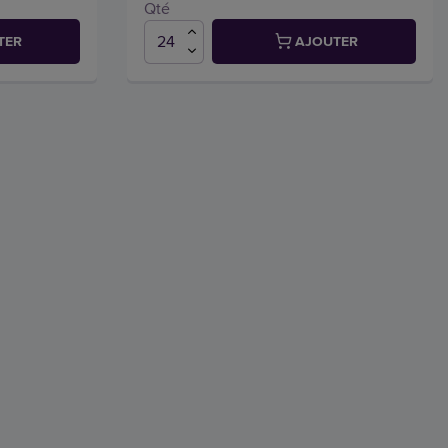
Qté
TER
AJOUTER