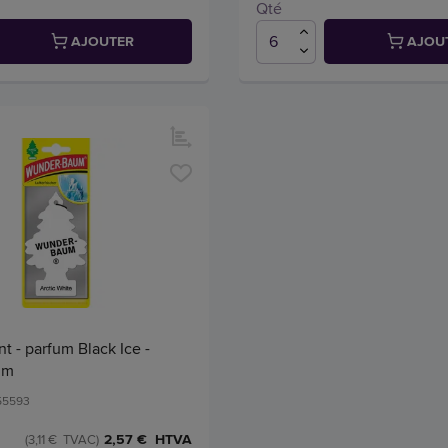
Qté
AJOUTER
AJOU
t - parfum Black Ice -
um
55593
2,57 € HTVA
(3,11 € TVAC)