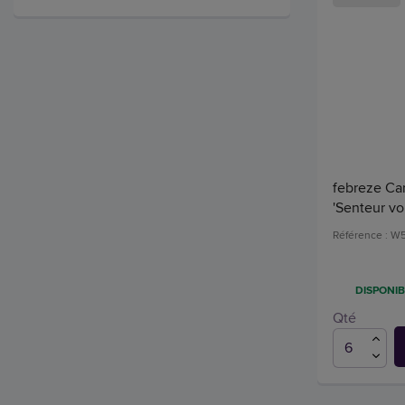
febreze Car
'Senteur vo
Référence : W
DISPONIB
Qté