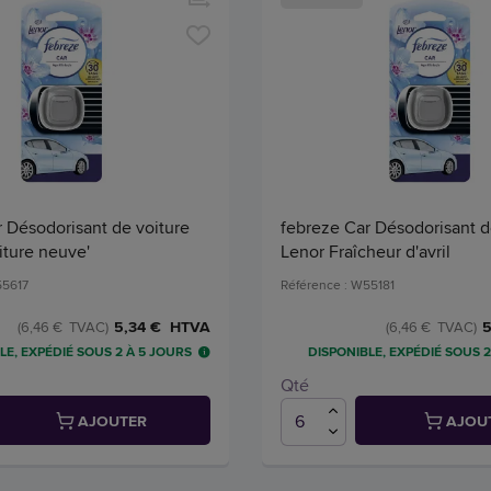
 Désodorisant de voiture
febreze Car Désodorisant d
iture neuve'
Lenor Fraîcheur d'avril
55617
Référence : W55181
5,34 € HTVA
5
(6,46 € TVAC)
(6,46 € TVAC)
LE, EXPÉDIÉ SOUS 2 À 5 JOURS
DISPONIBLE, EXPÉDIÉ SOUS 2
Qté
AJOUTER
AJOU