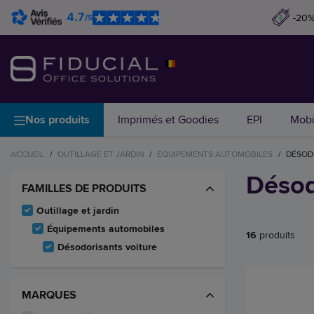
4.7
-20%
/5
Nos produits
Imprimés et Goodies
EPI
Mobi
ACCUEIL
/
OUTILLAGE ET JARDIN
/
ÉQUIPEMENTS AUTOMOBILES
/
DÉSOD
Désod
FAMILLES DE PRODUITS
Outillage et jardin
Équipements automobiles
16
produits
Désodorisants voiture
MARQUES