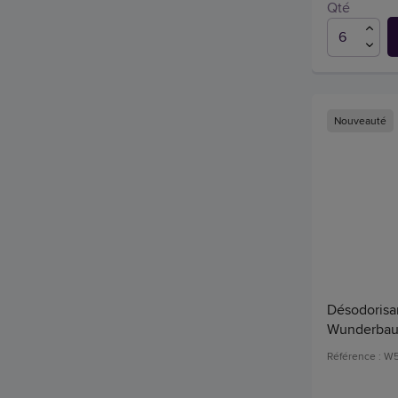
Qté
Nouveauté
Désodorisan
Wunderba
Référence : W