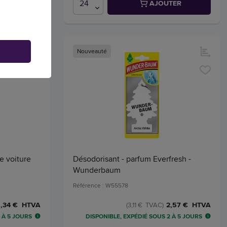
TER
AJOUTER
Nouveauté
e voiture
Désodorisant - parfum Everfresh -
Wunderbaum
Référence : W55578
,34 € HTVA
2,57 € HTVA
(3,11 € TVAC)
 À 5 JOURS
DISPONIBLE, EXPÉDIÉ SOUS 2 À 5 JOURS