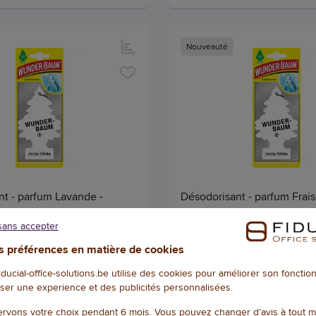
Nouveauté
nt - parfum Lavande -
Désodorisant - parfum Frais
um
Wunderbaum
sans accepter
55263
Référence : W55157
 préférences en matière de cookies
2,57 € HTVA
2
(3,11 € TVAC)
(3,11 € TVAC)
fiducial-office-solutions.be utilise des cookies pour améliorer son foncti
LE, EXPÉDIÉ SOUS 2 À 5 JOURS
DISPONIBLE, EXPÉDIÉ SOUS 2
ser une experience et des publicités personnalisées.
Qté
rvons votre choix pendant 6 mois. Vous pouvez changer d'avis à tout 