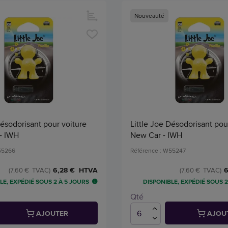
Nouveauté
Désodorisant pour voiture
Little Joe Désodorisant pou
 - IWH
New Car - IWH
55266
Référence : W55247
6,28 € HTVA
6
(7,60 € TVAC)
(7,60 € TVAC)
LE, EXPÉDIÉ SOUS 2 À 5 JOURS
DISPONIBLE, EXPÉDIÉ SOUS 2
Qté
AJOUTER
AJOU