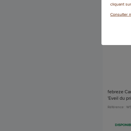
cliquant su
Consulter n
Nouveauté
febreze Car
'Eveil du p
Référence : W
DISPONIB