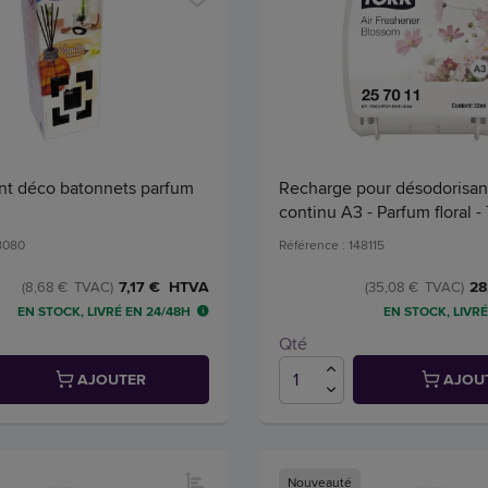
nt déco batonnets parfum
Recharge pour désodorisan
continu A3 - Parfum floral 
48080
Référence : 148115
7,17 € HTVA
28
(8,68 € TVAC)
(35,08 € TVAC)
EN STOCK, LIVRÉ EN 24/48H
EN STOCK, LIVRÉ
Qté
AJOUTER
AJOU
Nouveauté