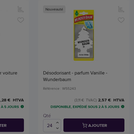
Nouveauté
r voiture
Désodorisant - parfum Vanille -
Wunderbaum
Référence : W55243
,28 € HTVA
2,57 € HTVA
(3,11 € TVAC)
 À 5 JOURS
DISPONIBLE, EXPÉDIÉ SOUS 2 À 5 JOURS
Qté
TER
AJOUTER