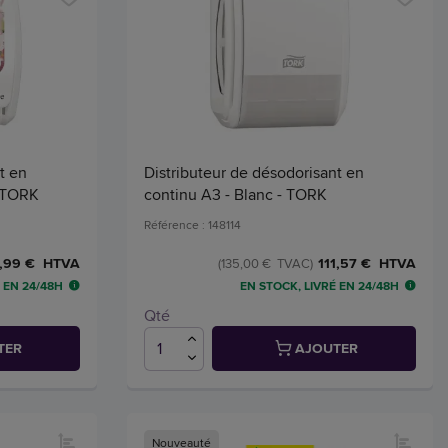
t en
Distributeur de désodorisant en
- TORK
continu A3 - Blanc - TORK
Référence : 148114
,99 € HTVA
111,57 € HTVA
(135,00 € TVAC)
 EN 24/48H
EN STOCK, LIVRÉ EN 24/48H
Qté
TER
AJOUTER
Nouveauté