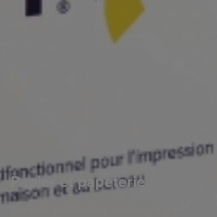
Papier et papeterie
Extra-blanc, quadrillé, coloré, créatif, recyclé, photo… le