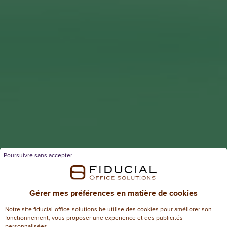
Poursuivre sans accepter
Gérer mes préférences en matière de cookies
Papier
Notre site fiducial-office-solutions.be utilise des cookies pour améliorer son
Papier blanc
fonctionnement, vous proposer une experience et des publicités
Papier recyclé
personnalisées.