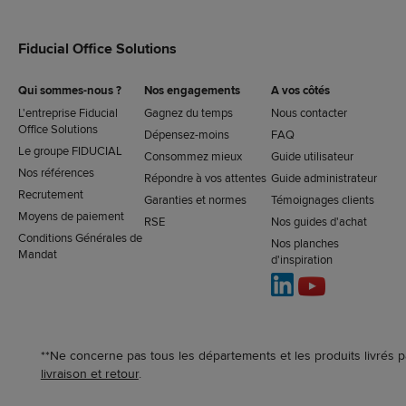
Fiducial Office Solutions
Qui sommes-nous ?
Nos engagements
A vos côtés
L'entreprise Fiducial
Gagnez du temps
Nous contacter
Office Solutions
Dépensez-moins
FAQ
Le groupe FIDUCIAL
Consommez mieux
Guide utilisateur
Nos références
Répondre à vos attentes
Guide administrateur
Recrutement
Garanties et normes
Témoignages clients
Moyens de paiement
RSE
Nos guides d'achat
Conditions Générales de
Nos planches
Mandat
d'inspiration
**Ne concerne pas tous les départements et les produits livrés p
livraison et retour
.