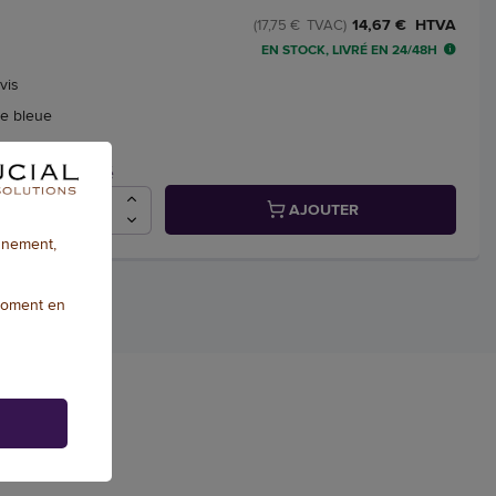
14,67 € HTVA
(17,75 € TVAC)
EN STOCK, LIVRÉ EN 24/48H
vis
re bleue
Qté
AJOUTER
onnement,
moment en