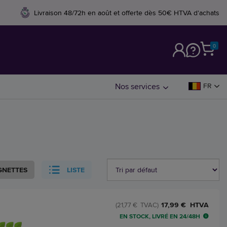
Livraison 48/72h en août et offerte dès 50€ HTVA d'achats
0
M
Nos services
FR
GNETTES
LISTE
17,99 € HTVA
(21,77 € TVAC)
EN STOCK, LIVRÉ EN 24/48H