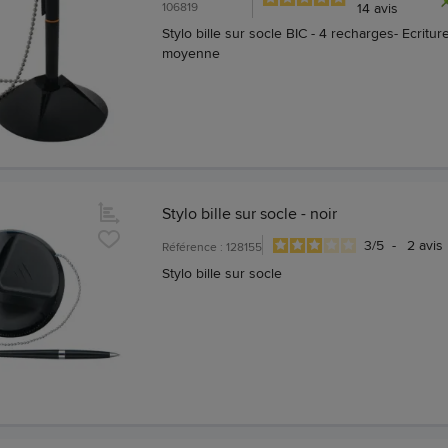
106819
14
avis
Stylo bille sur socle BIC - 4 recharges- Ecritur
moyenne
Stylo bille sur socle - noir
3
/
5
-
2
avis
Référence : 128155
Stylo bille sur socle