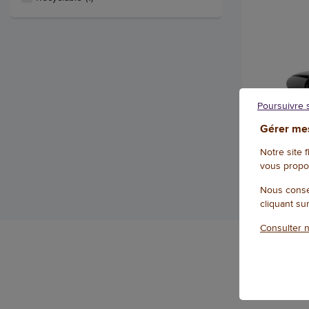
Poursuivre 
Gérer mes
Notre site 
vous propo
Nous conse
cliquant su
Consulter n