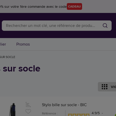
0% sur votre 1ère commande avec le code
CADEAU
lier
Promos
SUR SOCLE
 sur socle
VI
Stylo bille sur socle - BIC
4.9
/
5
-
Référence :