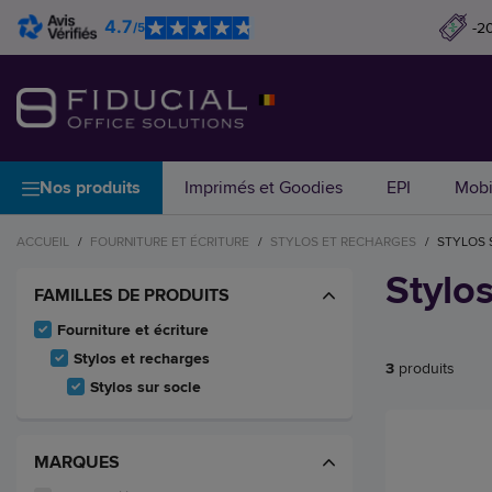
4.7
-2
/5
Nos produits
Imprimés et Goodies
EPI
Mobi
ACCUEIL
/
FOURNITURE ET ÉCRITURE
/
STYLOS ET RECHARGES
/
STYLOS 
Stylos
FAMILLES DE PRODUITS
Fourniture et écriture
Stylos et recharges
3
produits
Stylos sur socle
MARQUES