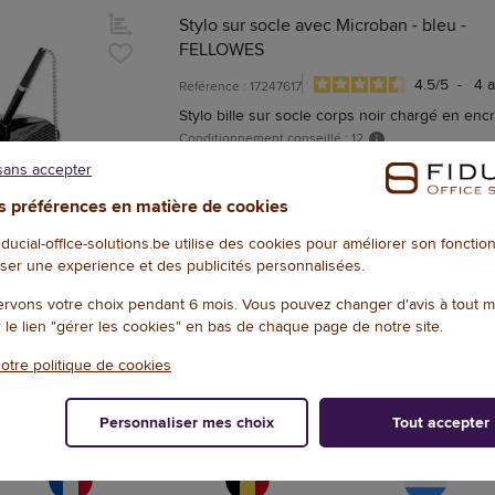
Stylo sur socle avec Microban - bleu -
FELLOWES
4.5
/
5
-
4
a
Référence : 17247617
Stylo bille sur socle corps noir chargé en enc
Conditionnement conseillé : 12
sans accepter
 préférences en matière de cookies
fiducial-office-solutions.be utilise des cookies pour améliorer son foncti
ser une experience et des publicités personnalisées.
rvons votre choix pendant 6 mois. Vous pouvez changer d'avis à tout 
r le lien "gérer les cookies" en bas de chaque page de notre site.
otre politique de cookies
Fiducial Office Solutions en Europe
Personnaliser mes choix
Tout accepter