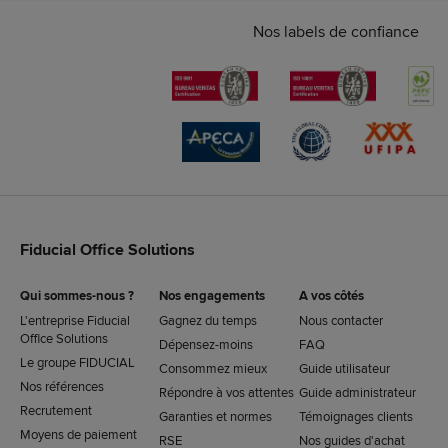
Nos labels de confiance
Fiducial Office Solutions
Qui sommes-nous ?
Nos engagements
A vos côtés
L'entreprise Fiducial
Gagnez du temps
Nous contacter
Office Solutions
Dépensez-moins
FAQ
Le groupe FIDUCIAL
Consommez mieux
Guide utilisateur
Nos références
Répondre à vos attentes
Guide administrateur
Recrutement
Garanties et normes
Témoignages clients
Moyens de paiement
RSE
Nos guides d'achat