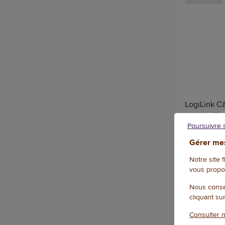
LogiLink C
voiture éle
Poursuivre 
Référence : W
Gérer mes
(
Notre site 
DISPONIB
vous propo
Qté
Nous conse
cliquant su
Consulter n