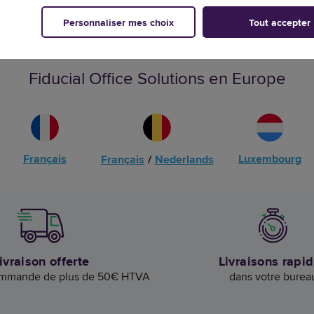
Personnaliser mes choix
Tout accepter
Fiducial Office Solutions en Europe
Français
Luxembourg
Français
/
Nederlands
ivraison offerte
Livraisons rapi
ommande de plus de 50€ HTVA
dans votre burea