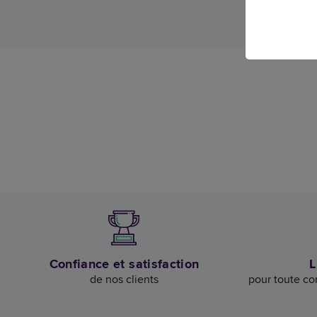
Confiance et satisfaction
L
de nos clients
pour toute c