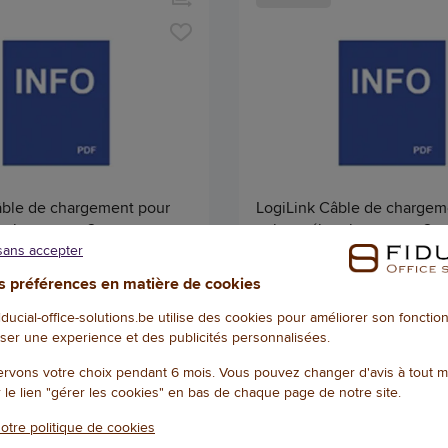
âble de chargement pour
LogiLink Câble de chargem
ctrique, type 2
voiture électrique, type 2
sans accepter
55811
Référence : W55737
 préférences en matière de cookies
176,25 € HTVA
18
213,26 € TVAC)
(221,43 € TVAC)
fiducial-office-solutions.be utilise des cookies pour améliorer son foncti
LE, EXPÉDIÉ SOUS 2 À 5 JOURS
DISPONIBLE, EXPÉDIÉ SOUS 2
ser une experience et des publicités personnalisées.
Qté
rvons votre choix pendant 6 mois. Vous pouvez changer d'avis à tout 
AJOUTER
AJOU
r le lien "gérer les cookies" en bas de chaque page de notre site.
otre politique de cookies