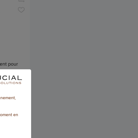
ent pour
3,00 € HTVA
onnement,
 À 5 JOURS
moment en
TER