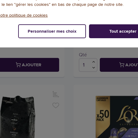
ins - 1 kg - L'OR INTENSE
Café grains L'OR Profession
r le lien "gérer les cookies" en bas de chaque page de notre site.
ExpressoGOURMAND 1kg
2251
otre politique de cookies
Référence : 147391
is
4
/
5
-
1
avis
Personnaliser mes choix
Tout accepter
35,12 € HTVA
3
(37,23 € TVAC)
(33,21 € TVAC)
EN STOCK, LIVRÉ EN 24/48H
EN STOCK, LIVRÉ
Qté
AJOUTER
AJOU