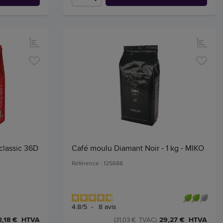
classic 36D
Café moulu Diamant Noir - 1 kg - MIKO
Référence : 125688
4.8
/
5
-
8
avis
2,18 € HTVA
29,27 € HTVA
(31,03 € TVAC)