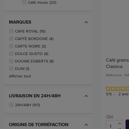
Café moulu
(20)
MARQUES
CAFE ROYAL
(16)
CAFFÈ BORDONE
(4)
CARTE NOIRE
(2)
DOLCE GUSTO
(4)
Café grain
DOUWE EGBERTS
(8)
Classica
DUNI
(1)
Référence : 14
Afficher tout
5
/
5
-
2
avis
LIVRAISON EN 24H/48H
24H/48H
(101)
Qté
ORIGINE DE TORRÉFACTION