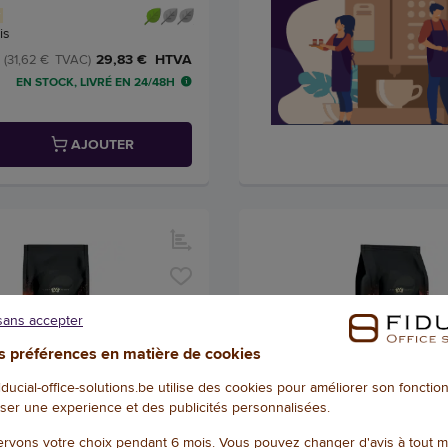
is
29,83 € HTVA
(31,62 € TVAC)
EN STOCK, LIVRÉ EN 24/48H
AJOUTER
sans accepter
 préférences en matière de cookies
fiducial-office-solutions.be utilise des cookies pour améliorer son foncti
ser une experience et des publicités personnalisées.
rvons votre choix pendant 6 mois. Vous pouvez changer d'avis à tout 