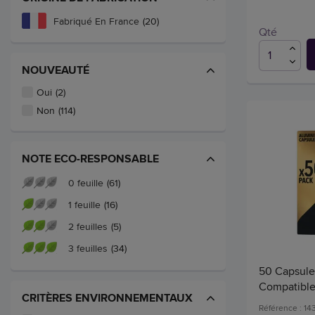
Fabriqué En France
(20)
Qté
NOUVEAUTÉ
Oui
(2)
Non
(114)
NOTE ECO-RESPONSABLE
0 feuille
(61)
1 feuille
(16)
2 feuilles
(5)
3 feuilles
(34)
50 Capsules
Compatible
CRITÈRES ENVIRONNEMENTAUX
Référence : 14