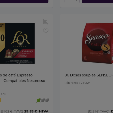
s de café Espresso
36 Doses souples SENSEO 
 - Compatibles Nespresso -
Référence : 251224
3478
29,83 € HTVA
1
(31,62 € TVAC)
(12,91 € TVAC)