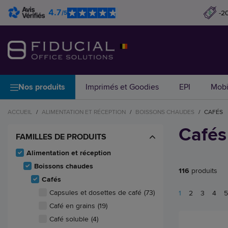
4.7
-2
/5
Nos produits
Imprimés et Goodies
EPI
Mobi
ACCUEIL
/
ALIMENTATION ET RÉCEPTION
/
BOISSONS CHAUDES
/
CAFÉS
Cafés
FAMILLES DE PRODUITS
Alimentation et réception
Boissons chaudes
116
produits
Cafés
Capsules et dosettes de café
(73)
1
2
3
4
5
Café en grains
(19)
Café soluble
(4)