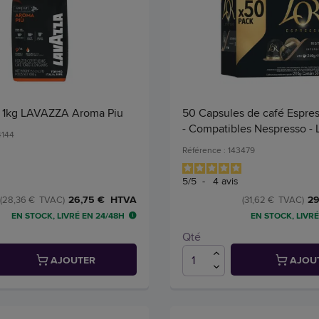
s 1kg LAVAZZA Aroma Piu
50 Capsules de café Espres
- Compatibles Nespresso - L
4144
Référence : 143479
5
/
5
-
4
avis
26,75 € HTVA
29
(28,36 € TVAC)
(31,62 € TVAC)
EN STOCK, LIVRÉ EN 24/48H
EN STOCK, LIVRÉ
Qté
AJOUTER
AJOU