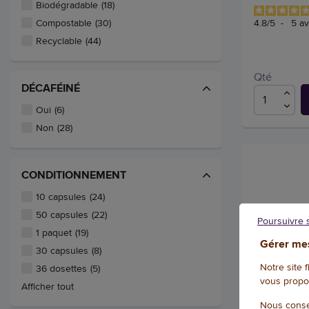
Biodégradable
(18)
4.8
/
5
-
5
av
Compostable
(30)
Recyclable
(44)
Qté
DÉCAFÉINÉ
Oui
(6)
Non
(28)
CONDITIONNEMENT
10 capsules
(24)
50 capsules
(22)
Poursuivre 
1 paquet
(19)
Gérer mes
30 capsules
(8)
Notre site 
36 dosettes
(5)
vous propo
Afficher tout
Nous conse