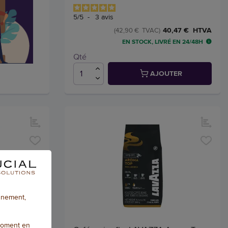
5
/
5
-
3
avis
40,47 € HTVA
(42,90 € TVAC)
EN STOCK, LIVRÉ EN 24/48H
Qté
AJOUTER
onnement,
moment en