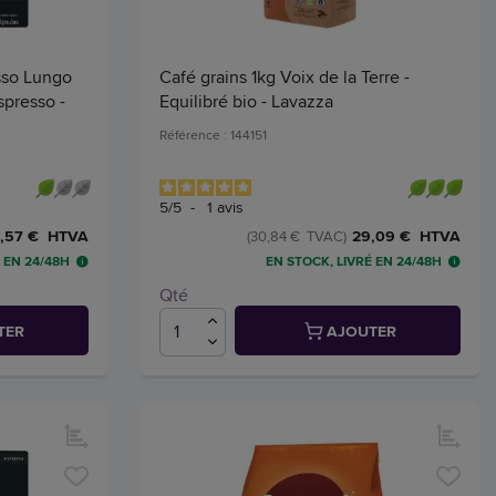
sso Lungo
Café grains 1kg Voix de la Terre -
presso -
Equilibré bio - Lavazza
Référence : 144151
5
/
5
-
1
avis
,57 € HTVA
29,09 € HTVA
(30,84 € TVAC)
 EN 24/48H
EN STOCK, LIVRÉ EN 24/48H
Qté
TER
AJOUTER