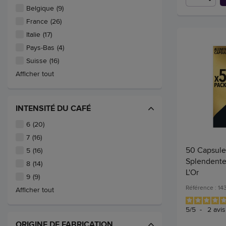
Belgique
(9)
France
(26)
Italie
(17)
Pays-Bas
(4)
Suisse
(16)
Afficher tout
INTENSITÉ DU CAFÉ
6
(20)
7
(16)
50 Capsule
5
(16)
Splendente
8
(14)
L'Or
9
(9)
Référence : 14
Afficher tout
5
/
5
-
2
avis
ORIGINE DE FABRICATION