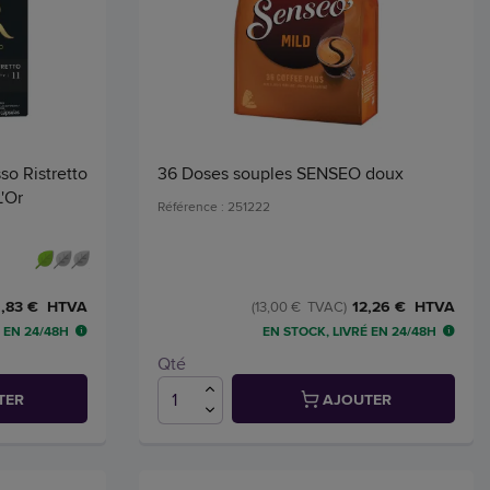
so Ristretto
36 Doses souples SENSEO doux
'Or
Référence : 251222
,83 € HTVA
12,26 € HTVA
(13,00 € TVAC)
 EN 24/48H
EN STOCK, LIVRÉ EN 24/48H
Qté
TER
AJOUTER