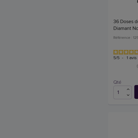
36 Doses de
Diamant No
Référence : 1
5
/
5
-
1
avis
Qté