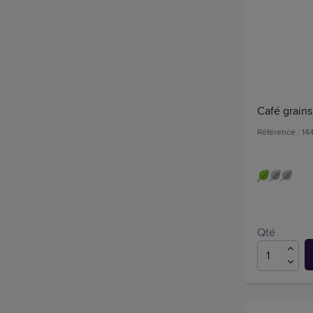
Café grain
Référence : 14
Qté