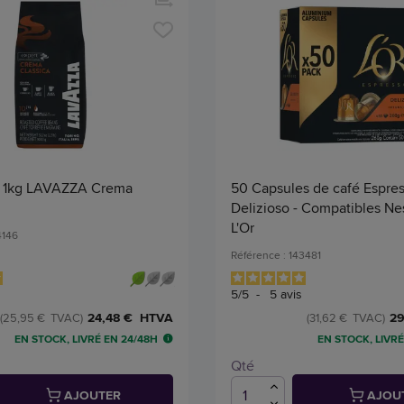
s 1kg LAVAZZA Crema
50 Capsules de café Espre
Delizioso - Compatibles Ne
L'Or
4146
Référence : 143481
5
/
5
-
5
avis
24,48 € HTVA
29
(25,95 € TVAC)
(31,62 € TVAC)
EN STOCK, LIVRÉ EN 24/48H
EN STOCK, LIVRÉ
Qté
AJOUTER
AJOU