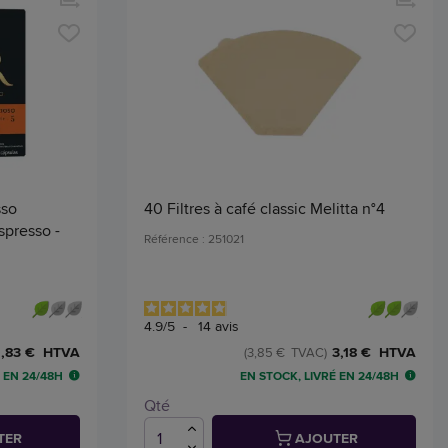
sso
40 Filtres à café classic Melitta n°4
spresso -
Référence : 251021
4.9
/
5
-
14
avis
,83 € HTVA
3,18 € HTVA
(3,85 € TVAC)
 EN 24/48H
EN STOCK, LIVRÉ EN 24/48H
Qté
TER
AJOUTER