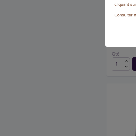
Café en gra
cliquant su
Référence : 13
Consulter n
4.5
/
5
-
4
av
Qté