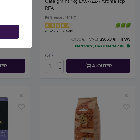
al
Café grains 1kg LAVAZZA Aroma Top
RFA
Référence : 144147
4.5
/
5
-
2
avis
1,33 € HTVA
29,53 € HTVA
(31,30 € TVAC)
 EN 24/48H
EN STOCK, LIVRÉ EN 24/48H
Qté
TER
AJOUTER