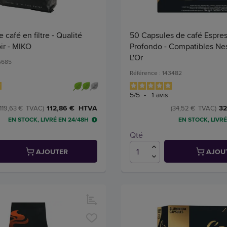
 café en filtre - Qualité
50 Capsules de café Espre
ir - MIKO
Profondo - Compatibles Nes
L'Or
25685
Référence : 143482
5
/
5
-
1
avis
112,86 € HTVA
32
(119,63 € TVAC)
(34,52 € TVAC)
EN STOCK, LIVRÉ EN 24/48H
EN STOCK, LIVRÉ
Qté
AJOUTER
AJOU