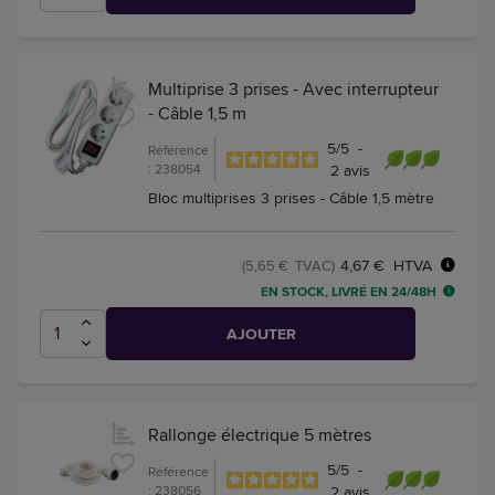
Multiprise 3 prises - Avec interrupteur
- Câble 1,5 m
5
/
5
-
Référence
: 238054
2
avis
Bloc multiprises 3 prises - Câble 1,5 mètre
4,67 € HTVA
(5,65 € TVAC)
EN STOCK, LIVRÉ EN 24/48H
AJOUTER
Rallonge électrique 5 mètres
5
/
5
-
Référence
: 238056
2
avis