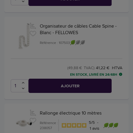
Organisateur de câbles Cable Spine -
Blanc - FELLOWES
Référence : 107503
41,22 € HTVA
(49,88 € TVAC)
EN STOCK, LIVRÉ EN 24/48H
AJOUTER
Rallonge électrique 10 mètres
5
/
5
-
Référence :
238057
1
avis