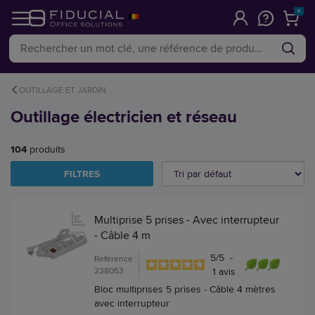
0
OUTILLAGE ET JARDIN
Outillage électricien et réseau
104
produits
FILTRES
Multiprise 5 prises - Avec interrupteur
- Câble 4 m
5
/
5
-
Référence :
238053
1
avis
Bloc multiprises 5 prises - Câble 4 mètres
avec interrupteur