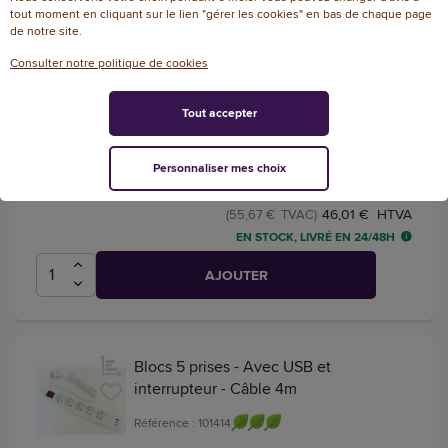
tout moment en cliquant sur le lien "gérer les cookies" en bas de chaque page
de notre site.
Multiprise WATTBALL compacte et
Consulter notre politique de cookies
mobile- Coloris : Blanc/gris
Référence : 131451
Tout accepter
Multiprise WATTBALL compacte et mobile-
Coloris : Blanc/gris
Personnaliser mes choix
46,01 € HTVA
(55,67 € TVAC)
EN STOCK, LIVRÉ EN 24/48H
AJOUTER
Blocs 5 prises - Avec USB et
interrupteur - Câble 4m
Référence : 101414