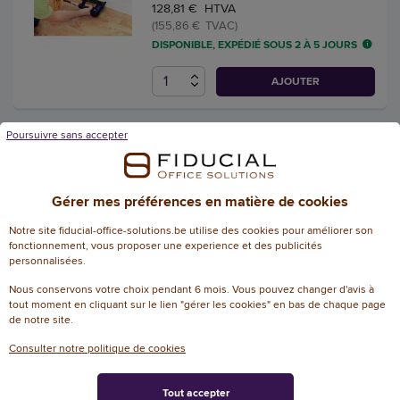
128,81 € HTVA
(155,86 € TVAC)
DISPONIBLE, EXPÉDIÉ SOUS 2 À 5 JOURS
AJOUTER
Poursuivre sans accepter
Clous 18G/10 mm, galvanisé,
5.000 pièces - Tacwise
Référence : W46071
Gérer mes préférences en matière de cookies
5,83 € HTVA
Notre site fiducial-office-solutions.be utilise des cookies pour améliorer son
(7,05 € TVAC)
fonctionnement, vous proposer une experience et des publicités
DISPONIBLE, EXPÉDIÉ SOUS 2 À 5 JOURS
personnalisées.
Nous conservons votre choix pendant 6 mois. Vous pouvez changer d'avis à
AJOUTER
tout moment en cliquant sur le lien "gérer les cookies" en bas de chaque page
de notre site.
Consulter notre politique de cookies
Agrafes fil plat n140, 10 mm,
grand paquet - Rapid Tools
Tout accepter
Référence : W52116