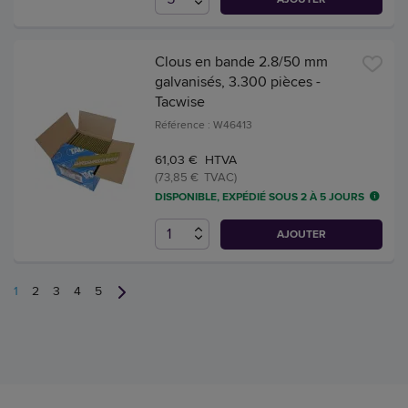
Clous en bande 2.8/50 mm
galvanisés, 3.300 pièces -
Tacwise
Référence : W46413
61,03 € HTVA
(73,85 € TVAC)
DISPONIBLE, EXPÉDIÉ SOUS 2 À 5 JOURS
AJOUTER
1
2
3
4
5