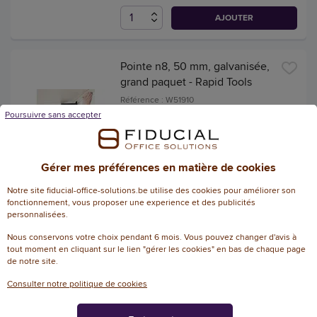
AJOUTER
Pointe n8, 50 mm, galvanisée,
grand paquet - Rapid Tools
Référence : W51910
Poursuivre sans accepter
16,97 € HTVA
(20,53 € TVAC)
DISPONIBLE, EXPÉDIÉ SOUS 2 À 5 JOURS
Gérer mes préférences en matière de cookies
AJOUTER
Notre site fiducial-office-solutions.be utilise des cookies pour améliorer son
fonctionnement, vous proposer une experience et des publicités
personnalisées.
Agrafes étroites 90/35 mm
Nous conservons votre choix pendant 6 mois. Vous pouvez changer d'avis à
galvanisées, 5.000 pièces -
tout moment en cliquant sur le lien "gérer les cookies" en bas de chaque page
de notre site.
Tacwise
Référence : W48502
Consulter notre politique de cookies
20,44 € HTVA