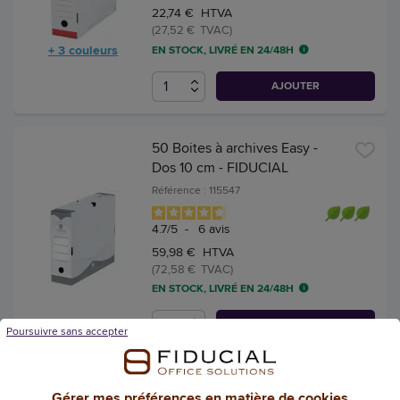
22,74 € HTVA
(27,52 € TVAC)
+ 3 couleurs
EN STOCK, LIVRÉ EN 24/48H
AJOUTER
50 Boites à archives Easy -
Dos 10 cm - FIDUCIAL
Référence : 115547
4.7
/
5
-
6
avis
59,98 € HTVA
(72,58 € TVAC)
EN STOCK, LIVRÉ EN 24/48H
AJOUTER
Poursuivre sans accepter
10 Boîtes à archives Easy Color
Gérer mes préférences en matière de cookies