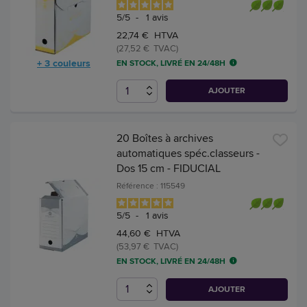
5
/
5
-
1
avis
22,74 € HTVA
(27,52 € TVAC)
+ 3 couleurs
EN STOCK, LIVRÉ EN 24/48H
AJOUTER
20 Boîtes à archives
automatiques spéc.classeurs -
Dos 15 cm - FIDUCIAL
Référence : 115549
5
/
5
-
1
avis
44,60 € HTVA
(53,97 € TVAC)
EN STOCK, LIVRÉ EN 24/48H
AJOUTER