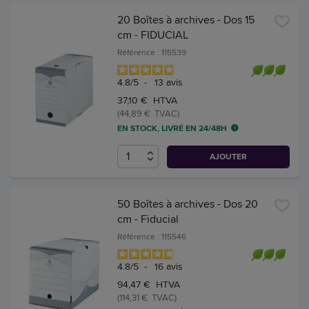
20 Boîtes à archives - Dos 15
cm - FIDUCIAL
Référence : 115539
4.8
/
5
-
13
avis
37,10 € HTVA
(44,89 € TVAC)
EN STOCK, LIVRÉ EN 24/48H
AJOUTER
50 Boîtes à archives - Dos 20
cm - Fiducial
Référence : 115546
4.8
/
5
-
16
avis
94,47 € HTVA
(114,31 € TVAC)