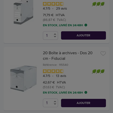
4.7
/
5
-
29
avis
71,79 € HTVA
(86,87 € TVAC)
EN STOCK, LIVRÉ EN 24/48H
AJOUTER
20 Boîte à archives - Dos 20
cm - Fiducial
Référence : 115540
4.7
/
5
-
13
avis
42,67 € HTVA
(51,63 € TVAC)
EN STOCK, LIVRÉ EN 24/48H
AJOUTER