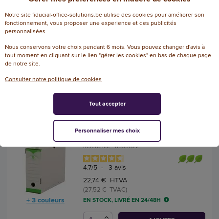
- Dos 15 cm - Bleu - Fiducial
Notre site fiducial-office-solutions.be utilise des cookies pour améliorer son
Référence : 12960006
fonctionnement, vous proposer une experience et des publicités
personnalisées.
4
/
5
-
1
avis
Nous conservons votre choix pendant 6 mois. Vous pouvez changer d'avis à
26,60 € HTVA
tout moment en cliquant sur le lien "gérer les cookies" en bas de chaque page
(32,19 € TVAC)
de notre site.
+ 3 couleurs
EN STOCK, LIVRÉ EN 24/48H
Consulter notre politique de cookies
AJOUTER
Tout accepter
10 Boites à archives - Dos 10
Personnaliser mes choix
cm - Vert - FIDUCIAL
Référence : 11555022
4.7
/
5
-
3
avis
22,74 € HTVA
(27,52 € TVAC)
+ 3 couleurs
EN STOCK, LIVRÉ EN 24/48H