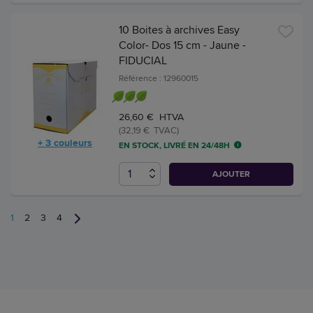
10 Boites à archives Easy
Color- Dos 15 cm - Jaune -
FIDUCIAL
Référence : 12960015
26,60 € HTVA
(32,19 € TVAC)
+ 3 couleurs
EN STOCK, LIVRÉ EN 24/48H
AJOUTER
1
2
3
4