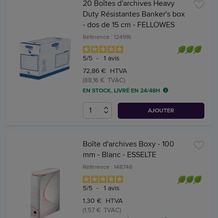
20 Boîtes d'archives Heavy
Duty Résistantes Banker's box
- dos de 15 cm - FELLOWES
Référence : 124916
5
/
5
-
1
avis
72,86 € HTVA
(88,16 € TVAC)
EN STOCK, LIVRÉ EN 24/48H
AJOUTER
Boîte d'archives Boxy - 100
mm - Blanc - ESSELTE
Référence : 148748
5
/
5
-
1
avis
1,30 € HTVA
(1,57 € TVAC)