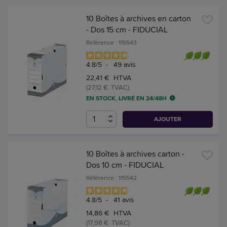
10 Boîtes à archives en carton
- Dos 15 cm - FIDUCIAL
Référence : 115543
4.8
/
5
-
49
avis
22,41 € HTVA
(27,12 € TVAC)
EN STOCK, LIVRÉ EN 24/48H
AJOUTER
10 Boîtes à archives carton -
Dos 10 cm - FIDUCIAL
Référence : 115542
4.8
/
5
-
41
avis
14,86 € HTVA
(17,98 € TVAC)