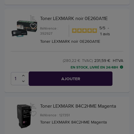
Toner LEXMARK noir 0E260A11E
5
/
5
-
Référence :
392927
1
avis
Toner LEXMARK noir 0E260A11E
231,59 € HTVA
(280,22 € TVAC)
EN STOCK, LIVRÉ EN 24/48H
AJOUTER
Toner LEXMARK 84C2HME Magenta
Référence : 127351
Toner LEXMARK 84C2HME Magenta