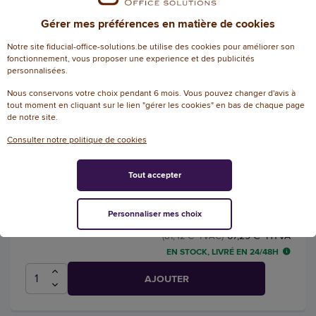
LIVRAISON SOUS 15 JOUR(S)
Gérer mes préférences en matière de cookies
AJOUTER
Notre site fiducial-office-solutions.be utilise des cookies pour améliorer son
fonctionnement, vous proposer une experience et des publicités
personnalisées.
Nous conservons votre choix pendant 6 mois. Vous pouvez changer d'avis à
Toner remanufacturé éq. LEXMARK
tout moment en cliquant sur le lien "gérer les cookies" en bas de chaque page
de notre site.
50F0XA0, 50F2X00, 50F2X0E -
Haute capacité - Noir
Consulter notre politique de cookies
Référence : 116785
Tout accepter
Toner LEXMARK 50F2X00 noir THC 502X
compatible FIDUCIAL
Personnaliser mes choix
67,29 € HTVA
(81,42 € TVAC)
EN STOCK, LIVRÉ EN 24/48H
AJOUTER