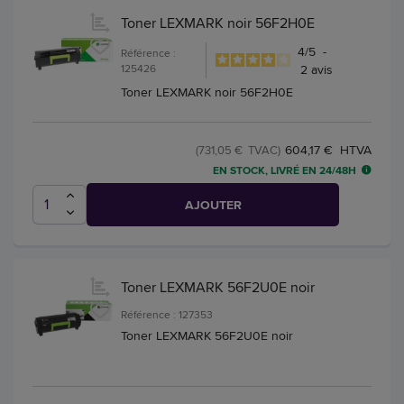
Toner LEXMARK noir 56F2H0E
4
/
5
-
Référence :
125426
2
avis
Toner LEXMARK noir 56F2H0E
604,17 € HTVA
(731,05 € TVAC)
EN STOCK, LIVRÉ EN 24/48H
AJOUTER
Toner LEXMARK 56F2U0E noir
Référence : 127353
Toner LEXMARK 56F2U0E noir