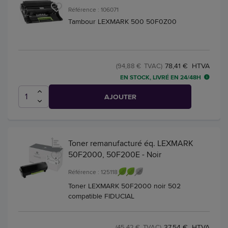
Référence : 106071
Tambour LEXMARK 500 50F0Z00
78,41 € HTVA
(94,88 € TVAC)
EN STOCK, LIVRÉ EN 24/48H
AJOUTER
Toner remanufacturé éq. LEXMARK
50F2000, 50F200E - Noir
Référence : 125118
Toner LEXMARK 50F2000 noir 502
compatible FIDUCIAL
37,54 € HTVA
(45,42 € TVAC)