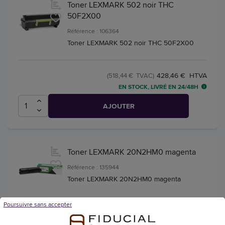
Toner LEXMARK 502 noir THC
50F2X00
Référence : 106364
Toner LEXMARK 502 noir THC 50F2X00
428,46 € HTVA
(518,44 € TVAC)
EN STOCK, LIVRÉ EN 24/48H
AJOUTER
Toner LEXMARK 20N2HM0 magenta
Référence : 135944
Toner LEXMARK 20N2HM0 magenta
Poursuivre sans accepter
354,51 € HTVA
(428,96 € TVAC)